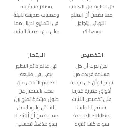
كل خطوة من العملية
مصادر مسؤولة
مما يضمن أن المنتج
وعمليات صديقة للبيئة
النهائي يتجاوز
في التصنيع لدينا , مما
توقعاتك.
يقلل من بصمتنا البيئية.
التخصيص
الابتكار
نحن ندرك أن كل
في عالم دائم التطور
مساحة فريدة من
نبقى في طليعة
نوعها وأن كل فرد له
تصميم الأثاث , نحن
أذواق مميزة قدرتنا
نبحث باستمرار عن
على تخصيص الأثاث
حلول مبتكرة تمزج بين
تسمح لنا بتلبية
الشكل والوظيفة ,
متطلباتك المحددة
مما يضمن أن أثاثك لا
سواء كنت تقوم
يبدو مذهلاُ فحسب ,