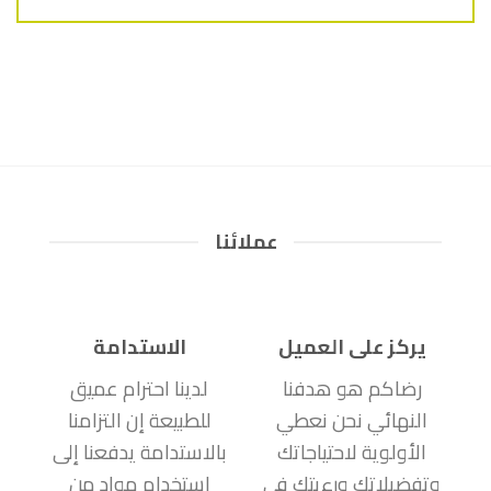
عملائنا
يركز على العميل
الاستدامة
رضاكم هو هدفنا
لدينا احترام عميق
النهائي نحن نعطي
للطبيعة إن التزامنا
الأولوية لاحتياجاتك
بالاستدامة يدفعنا إلى
وتفضيلاتك ورءيتك في
استخدام مواد من