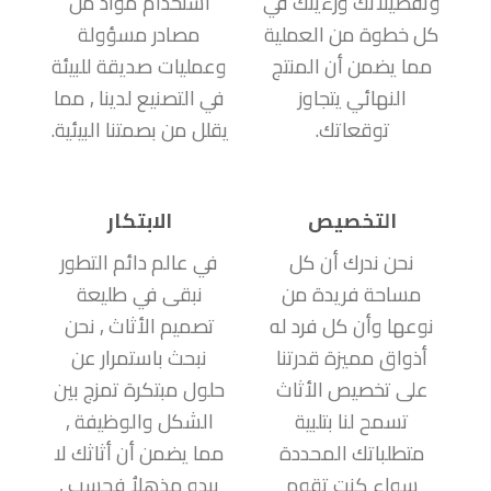
وتفضيلاتك ورءيتك في
استخدام مواد من
كل خطوة من العملية
مصادر مسؤولة
مما يضمن أن المنتج
وعمليات صديقة للبيئة
النهائي يتجاوز
في التصنيع لدينا , مما
توقعاتك.
يقلل من بصمتنا البيئية.
التخصيص
الابتكار
نحن ندرك أن كل
في عالم دائم التطور
مساحة فريدة من
نبقى في طليعة
نوعها وأن كل فرد له
تصميم الأثاث , نحن
أذواق مميزة قدرتنا
نبحث باستمرار عن
على تخصيص الأثاث
حلول مبتكرة تمزج بين
تسمح لنا بتلبية
الشكل والوظيفة ,
متطلباتك المحددة
مما يضمن أن أثاثك لا
سواء كنت تقوم
يبدو مذهلاُ فحسب ,