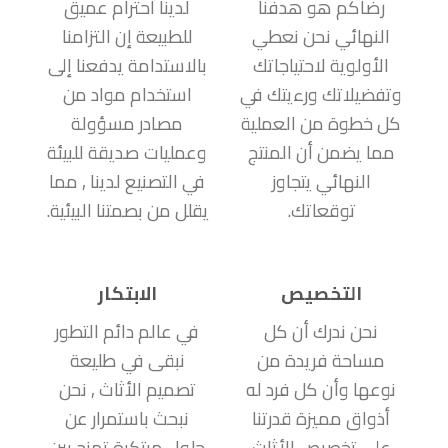
رضاكم هو هدفنا
لدينا احترام عميق
النهائي نحن نعطي
للطبيعة إن التزامنا
الأولوية لاحتياجاتك
بالاستدامة يدفعنا إلى
وتفضيلاتك ورءيتك في
استخدام مواد من
كل خطوة من العملية
مصادر مسؤولة
مما يضمن أن المنتج
وعمليات صديقة للبيئة
النهائي يتجاوز
في التصنيع لدينا , مما
توقعاتك.
يقلل من بصمتنا البيئية.
التخصيص
الابتكار
نحن ندرك أن كل
في عالم دائم التطور
مساحة فريدة من
نبقى في طليعة
نوعها وأن كل فرد له
تصميم الأثاث , نحن
أذواق مميزة قدرتنا
نبحث باستمرار عن
على تخصيص الأثاث
حلول مبتكرة تمزج بين