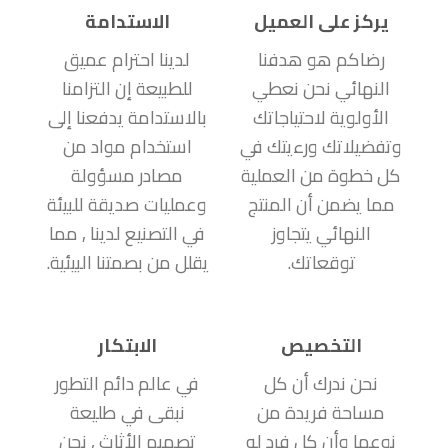
يركز على العميل
الاستدامة
رضاكم هو هدفنا
لدينا احترام عميق
النهائي نحن نعطي
للطبيعة إن التزامنا
الأولوية لاحتياجاتك
بالاستدامة يدفعنا إلى
وتفضيلاتك ورءيتك في
استخدام مواد من
كل خطوة من العملية
مصادر مسؤولة
مما يضمن أن المنتج
وعمليات صديقة للبيئة
النهائي يتجاوز
في التصنيع لدينا , مما
توقعاتك.
يقلل من بصمتنا البيئية.
التخصيص
الابتكار
نحن ندرك أن كل
في عالم دائم التطور
مساحة فريدة من
نبقى في طليعة
نوعها وأن كل فرد له
تصميم الأثاث , نحن