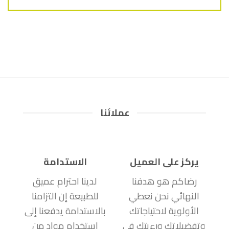
عملائنا
يركز على العميل
الاستدامة
رضاكم هو هدفنا
لدينا احترام عميق
النهائي نحن نعطي
للطبيعة إن التزامنا
الأولوية لاحتياجاتك
بالاستدامة يدفعنا إلى
وتفضيلاتك ورءيتك في
استخدام مواد من