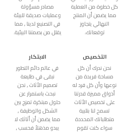
كل خطوة من العملية
مصادر مسؤولة
مما يضمن أن المنتج
وعمليات صديقة للبيئة
النهائي يتجاوز
في التصنيع لدينا , مما
توقعاتك.
يقلل من بصمتنا البيئية.
التخصيص
الابتكار
نحن ندرك أن كل
في عالم دائم التطور
مساحة فريدة من
نبقى في طليعة
نوعها وأن كل فرد له
تصميم الأثاث , نحن
أذواق مميزة قدرتنا
نبحث باستمرار عن
على تخصيص الأثاث
حلول مبتكرة تمزج بين
تسمح لنا بتلبية
الشكل والوظيفة ,
متطلباتك المحددة
مما يضمن أن أثاثك لا
سواء كنت تقوم
يبدو مذهلاُ فحسب ,