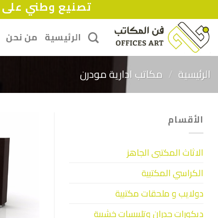
تصنيع وطني على ح
Ski
t
conten
الرئيسية
من نحن
الرئيسية
/
مكاتب ادارية مودرن
الأقسام
الاثاث المكتبى الجاهز
الكراسي المكتبية
دولايب و ملحقات مكتبية
ديكورات جدران وتلبيسات خشبية