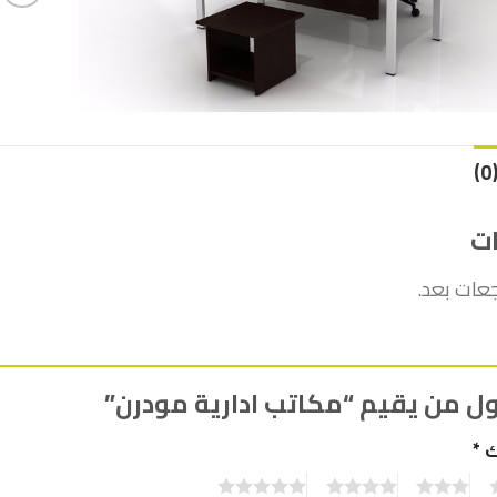
ات
جعات بعد.
ل من يقيم “مكاتب ادارية مودرن”
ك
*
5
4
3
2