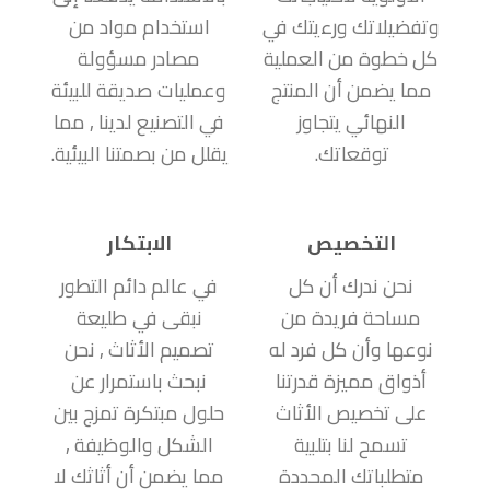
وتفضيلاتك ورءيتك في
استخدام مواد من
كل خطوة من العملية
مصادر مسؤولة
مما يضمن أن المنتج
وعمليات صديقة للبيئة
النهائي يتجاوز
في التصنيع لدينا , مما
توقعاتك.
يقلل من بصمتنا البيئية.
التخصيص
الابتكار
نحن ندرك أن كل
في عالم دائم التطور
مساحة فريدة من
نبقى في طليعة
نوعها وأن كل فرد له
تصميم الأثاث , نحن
أذواق مميزة قدرتنا
نبحث باستمرار عن
على تخصيص الأثاث
حلول مبتكرة تمزج بين
تسمح لنا بتلبية
الشكل والوظيفة ,
متطلباتك المحددة
مما يضمن أن أثاثك لا