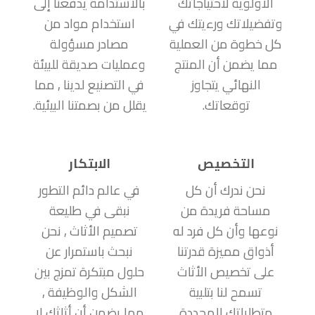
الأولوية لاحتياجاتك
بالاستدامة يدفعنا إلى
وتفضيلاتك ورءيتك في
استخدام مواد من
كل خطوة من العملية
مصادر مسؤولة
مما يضمن أن المنتج
وعمليات صديقة للبيئة
النهائي يتجاوز
في التصنيع لدينا , مما
توقعاتك.
يقلل من بصمتنا البيئية.
التخصيص
الابتكار
نحن ندرك أن كل
في عالم دائم التطور
مساحة فريدة من
نبقى في طليعة
نوعها وأن كل فرد له
تصميم الأثاث , نحن
أذواق مميزة قدرتنا
نبحث باستمرار عن
على تخصيص الأثاث
حلول مبتكرة تمزج بين
تسمح لنا بتلبية
الشكل والوظيفة ,
متطلباتك المحددة
مما يضمن أن أثاثك لا