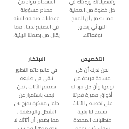
وتفضيلاتك ورءيتك في
استخدام مواد من
كل خطوة من العملية
مصادر مسؤولة
مما يضمن أن المنتج
وعمليات صديقة للبيئة
النهائي يتجاوز
في التصنيع لدينا , مما
توقعاتك.
يقلل من بصمتنا البيئية.
التخصيص
الابتكار
نحن ندرك أن كل
في عالم دائم التطور
مساحة فريدة من
نبقى في طليعة
نوعها وأن كل فرد له
تصميم الأثاث , نحن
أذواق مميزة قدرتنا
نبحث باستمرار عن
على تخصيص الأثاث
حلول مبتكرة تمزج بين
تسمح لنا بتلبية
الشكل والوظيفة ,
متطلباتك المحددة
مما يضمن أن أثاثك لا
سواء كنت تقوم
يبدو مذهلاُ فحسب ,