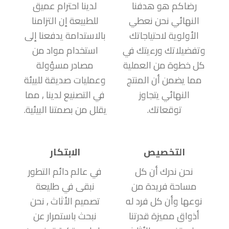
رضاكم هو هدفنا
لدينا احترام عميق
النهائي نحن نعطي
للطبيعة إن التزامنا
الأولوية لاحتياجاتك
بالاستدامة يدفعنا إلى
وتفضيلاتك ورءيتك في
استخدام مواد من
كل خطوة من العملية
مصادر مسؤولة
مما يضمن أن المنتج
وعمليات صديقة للبيئة
النهائي يتجاوز
في التصنيع لدينا , مما
توقعاتك.
يقلل من بصمتنا البيئية.
التخصيص
الابتكار
نحن ندرك أن كل
في عالم دائم التطور
مساحة فريدة من
نبقى في طليعة
نوعها وأن كل فرد له
تصميم الأثاث , نحن
أذواق مميزة قدرتنا
نبحث باستمرار عن