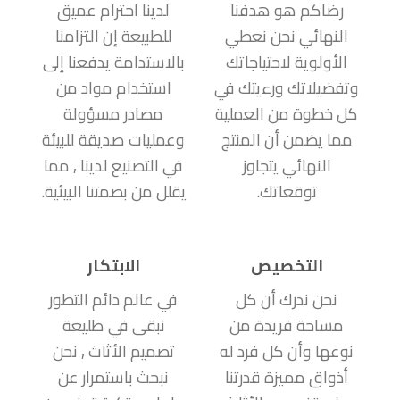
رضاكم هو هدفنا
لدينا احترام عميق
النهائي نحن نعطي
للطبيعة إن التزامنا
الأولوية لاحتياجاتك
بالاستدامة يدفعنا إلى
وتفضيلاتك ورءيتك في
استخدام مواد من
كل خطوة من العملية
مصادر مسؤولة
مما يضمن أن المنتج
وعمليات صديقة للبيئة
النهائي يتجاوز
في التصنيع لدينا , مما
توقعاتك.
يقلل من بصمتنا البيئية.
التخصيص
الابتكار
نحن ندرك أن كل
في عالم دائم التطور
مساحة فريدة من
نبقى في طليعة
نوعها وأن كل فرد له
تصميم الأثاث , نحن
أذواق مميزة قدرتنا
نبحث باستمرار عن