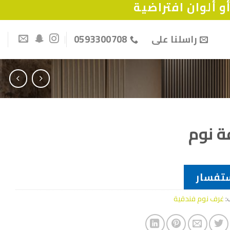
 ألوان افتراضية
راسلنا على
0593300708
ة نوم
تفسار
:
غرف نوم فندقية