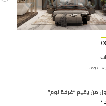
ات
جعات بعد.
ل من يقيم “غرفة نوم”
ك
*