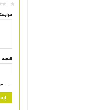
1
مراجعت
الاسم
*
احف