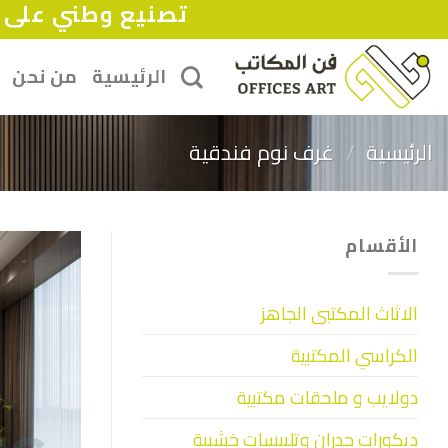
تصنيع وطني على ح
Ski
t
conten
الرئيسية
من نحن
الرئيسية
/
غرف نوم فندقية
الأقسام
الاثاث المكتبى الجاهز
الكراسي المكتبية
دولايب و ملحقات مكتبية
ديكورات جدران وتلبيسات خشبية