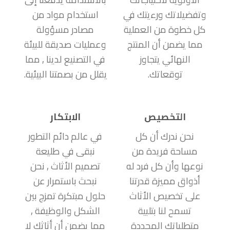
وتفضيلاتك ورءيتك في
استخدام مواد من
كل خطوة من العملية
مصادر مسؤولة
مما يضمن أن المنتج
وعمليات صديقة للبيئة
النهائي يتجاوز
في التصنيع لدينا , مما
توقعاتك.
يقلل من بصمتنا البيئية.
التخصيص
الابتكار
نحن ندرك أن كل
في عالم دائم التطور
مساحة فريدة من
نبقى في طليعة
نوعها وأن كل فرد له
تصميم الأثاث , نحن
أذواق مميزة قدرتنا
نبحث باستمرار عن
على تخصيص الأثاث
حلول مبتكرة تمزج بين
تسمح لنا بتلبية
الشكل والوظيفة ,
متطلباتك المحددة
مما يضمن أن أثاثك لا