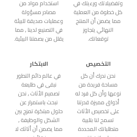
وتفضيلاتك ورءيتك في
استخدام مواد من
كل خطوة من العملية
مصادر مسؤولة
مما يضمن أن المنتج
وعمليات صديقة للبيئة
النهائي يتجاوز
في التصنيع لدينا , مما
توقعاتك.
يقلل من بصمتنا البيئية.
التخصيص
الابتكار
نحن ندرك أن كل
في عالم دائم التطور
مساحة فريدة من
نبقى في طليعة
نوعها وأن كل فرد له
تصميم الأثاث , نحن
أذواق مميزة قدرتنا
نبحث باستمرار عن
على تخصيص الأثاث
حلول مبتكرة تمزج بين
تسمح لنا بتلبية
الشكل والوظيفة ,
متطلباتك المحددة
مما يضمن أن أثاثك لا