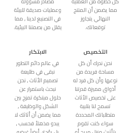
كل خطوة من العملية
مصادر مسؤولة
مما يضمن أن المنتج
وعمليات صديقة للبيئة
النهائي يتجاوز
في التصنيع لدينا , مما
توقعاتك.
يقلل من بصمتنا البيئية.
التخصيص
الابتكار
نحن ندرك أن كل
في عالم دائم التطور
مساحة فريدة من
نبقى في طليعة
نوعها وأن كل فرد له
تصميم الأثاث , نحن
أذواق مميزة قدرتنا
نبحث باستمرار عن
على تخصيص الأثاث
حلول مبتكرة تمزج بين
تسمح لنا بتلبية
الشكل والوظيفة ,
متطلباتك المحددة
مما يضمن أن أثاثك لا
سواء كنت تقوم
يبدو مذهلاُ فحسب ,
بتأثيث منزل مريح أو
بل يؤدي أيضاً غرضه