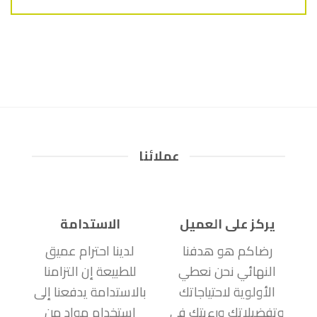
عملائنا
يركز على العميل
الاستدامة
رضاكم هو هدفنا
لدينا احترام عميق
النهائي نحن نعطي
للطبيعة إن التزامنا
الأولوية لاحتياجاتك
بالاستدامة يدفعنا إلى
وتفضيلاتك ورءيتك في
استخدام مواد من