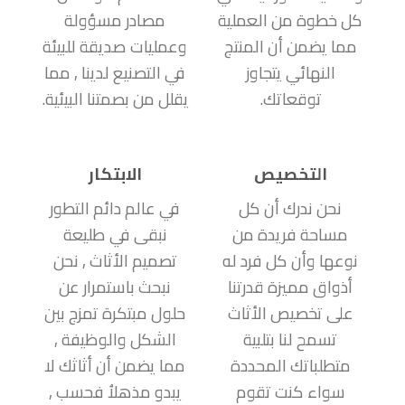
كل خطوة من العملية
مصادر مسؤولة
مما يضمن أن المنتج
وعمليات صديقة للبيئة
النهائي يتجاوز
في التصنيع لدينا , مما
توقعاتك.
يقلل من بصمتنا البيئية.
التخصيص
الابتكار
نحن ندرك أن كل
في عالم دائم التطور
مساحة فريدة من
نبقى في طليعة
نوعها وأن كل فرد له
تصميم الأثاث , نحن
أذواق مميزة قدرتنا
نبحث باستمرار عن
على تخصيص الأثاث
حلول مبتكرة تمزج بين
تسمح لنا بتلبية
الشكل والوظيفة ,
متطلباتك المحددة
مما يضمن أن أثاثك لا
سواء كنت تقوم
يبدو مذهلاُ فحسب ,