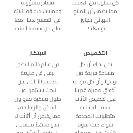
كل خطوة من العملية
مصادر مسؤولة
مما يضمن أن المنتج
وعمليات صديقة للبيئة
النهائي يتجاوز
في التصنيع لدينا , مما
توقعاتك.
يقلل من بصمتنا البيئية.
التخصيص
الابتكار
نحن ندرك أن كل
في عالم دائم التطور
مساحة فريدة من
نبقى في طليعة
نوعها وأن كل فرد له
تصميم الأثاث , نحن
أذواق مميزة قدرتنا
نبحث باستمرار عن
على تخصيص الأثاث
حلول مبتكرة تمزج بين
تسمح لنا بتلبية
الشكل والوظيفة ,
متطلباتك المحددة
مما يضمن أن أثاثك لا
سواء كنت تقوم
يبدو مذهلاُ فحسب ,