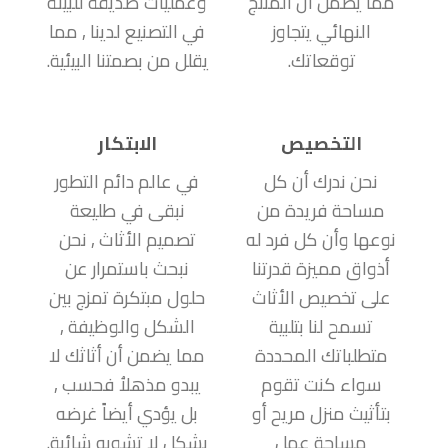
مما يضمن أن المنتج
وعمليات صديقة للبيئة
النهائي يتجاوز
في التصنيع لدينا , مما
توقعاتك.
يقلل من بصمتنا البيئية.
التخصيص
الابتكار
نحن ندرك أن كل
في عالم دائم التطور
مساحة فريدة من
نبقى في طليعة
نوعها وأن كل فرد له
تصميم الأثاث , نحن
أذواق مميزة قدرتنا
نبحث باستمرار عن
على تخصيص الأثاث
حلول مبتكرة تمزج بين
تسمح لنا بتلبية
الشكل والوظيفة ,
متطلباتك المحددة
مما يضمن أن أثاثك لا
سواء كنت تقوم
يبدو مذهلاُ فحسب ,
بتأثيث منزل مريح أو
بل يؤدي أيضاً غرضه
مساحة عمل
بشكل لا تشوبه شائبة.