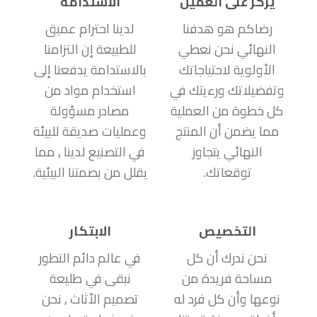
يركز على العميل
الاستدامة
رضاكم هو هدفنا
لدينا احترام عميق
النهائي نحن نعطي
للطبيعة إن التزامنا
الأولوية لاحتياجاتك
بالاستدامة يدفعنا إلى
وتفضيلاتك ورءيتك في
استخدام مواد من
كل خطوة من العملية
مصادر مسؤولة
مما يضمن أن المنتج
وعمليات صديقة للبيئة
النهائي يتجاوز
في التصنيع لدينا , مما
توقعاتك.
يقلل من بصمتنا البيئية.
التخصيص
الابتكار
نحن ندرك أن كل
في عالم دائم التطور
مساحة فريدة من
نبقى في طليعة
نوعها وأن كل فرد له
تصميم الأثاث , نحن