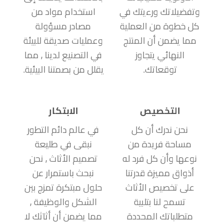
وتفضيلاتك ورءيتك في
استخدام مواد من
كل خطوة من العملية
مصادر مسؤولة
مما يضمن أن المنتج
وعمليات صديقة للبيئة
النهائي يتجاوز
في التصنيع لدينا , مما
توقعاتك.
يقلل من بصمتنا البيئية.
التخصيص
الابتكار
نحن ندرك أن كل
في عالم دائم التطور
مساحة فريدة من
نبقى في طليعة
نوعها وأن كل فرد له
تصميم الأثاث , نحن
أذواق مميزة قدرتنا
نبحث باستمرار عن
على تخصيص الأثاث
حلول مبتكرة تمزج بين
تسمح لنا بتلبية
الشكل والوظيفة ,
متطلباتك المحددة
مما يضمن أن أثاثك لا