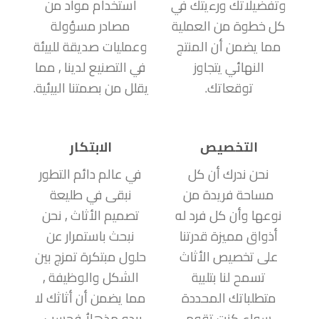
وتفضيلاتك ورءيتك في
استخدام مواد من
كل خطوة من العملية
مصادر مسؤولة
مما يضمن أن المنتج
وعمليات صديقة للبيئة
النهائي يتجاوز
في التصنيع لدينا , مما
توقعاتك.
يقلل من بصمتنا البيئية.
التخصيص
الابتكار
نحن ندرك أن كل
في عالم دائم التطور
مساحة فريدة من
نبقى في طليعة
نوعها وأن كل فرد له
تصميم الأثاث , نحن
أذواق مميزة قدرتنا
نبحث باستمرار عن
على تخصيص الأثاث
حلول مبتكرة تمزج بين
تسمح لنا بتلبية
الشكل والوظيفة ,
متطلباتك المحددة
مما يضمن أن أثاثك لا
سواء كنت تقوم
يبدو مذهلاُ فحسب ,