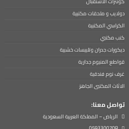
كونترات الاستقبال
دولايب و ملحقات مكتبية
الكراسي المكتبية
كنب مكتبي
ديكورات جدران وتلبيسات خشبية
قواطع المنيوم جدارية
غرف نوم فندقية
الاثاث المكتبى الجاهز
تواصل معنا:
الرياض – المملكة العربية السعودية
0593300708