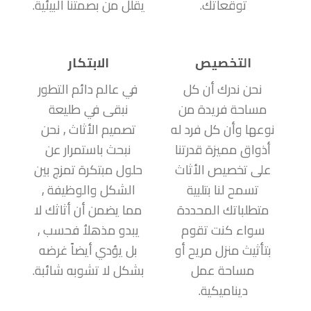
توقعاتك.
يقلل من بصمتنا البيئية.
التخصيص
الابتكار
نحن ندرك أن كل
في عالم دائم التطور
مساحة فريدة من
نبقى في طليعة
نوعها وأن كل فرد له
تصميم الأثاث , نحن
أذواق مميزة قدرتنا
نبحث باستمرار عن
على تخصيص الأثاث
حلول مبتكرة تمزج بين
تسمح لنا بتلبية
الشكل والوظيفة ,
متطلباتك المحددة
مما يضمن أن أثاثك لا
سواء كنت تقوم
يبدو مذهلاُ فحسب ,
بتأثيث منزل مريح أو
بل يؤدي أيضاً غرضه
مساحة عمل
بشكل لا تشوبه شائبة.
ديناميكية.