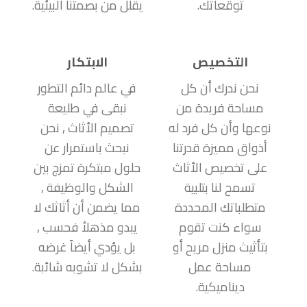
توقعاتك.
يقلل من بصمتنا البيئية.
التخصيص
الابتكار
نحن ندرك أن كل
في عالم دائم التطور
مساحة فريدة من
نبقى في طليعة
نوعها وأن كل فرد له
تصميم الأثاث , نحن
أذواق مميزة قدرتنا
نبحث باستمرار عن
على تخصيص الأثاث
حلول مبتكرة تمزج بين
تسمح لنا بتلبية
الشكل والوظيفة ,
متطلباتك المحددة
مما يضمن أن أثاثك لا
سواء كنت تقوم
يبدو مذهلاُ فحسب ,
بتأثيث منزل مريح أو
بل يؤدي أيضاً غرضه
مساحة عمل
بشكل لا تشوبه شائبة.
ديناميكية.