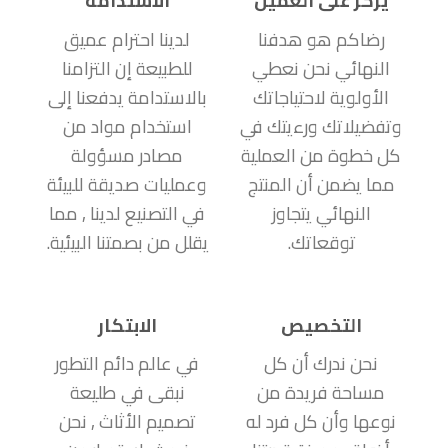
يركز على العميل
الاستدامة
رضاكم هو هدفنا
لدينا احترام عميق
النهائي نحن نعطي
للطبيعة إن التزامنا
الأولوية لاحتياجاتك
بالاستدامة يدفعنا إلى
وتفضيلاتك ورءيتك في
استخدام مواد من
كل خطوة من العملية
مصادر مسؤولة
مما يضمن أن المنتج
وعمليات صديقة للبيئة
النهائي يتجاوز
في التصنيع لدينا , مما
توقعاتك.
يقلل من بصمتنا البيئية.
التخصيص
الابتكار
نحن ندرك أن كل
في عالم دائم التطور
مساحة فريدة من
نبقى في طليعة
نوعها وأن كل فرد له
تصميم الأثاث , نحن